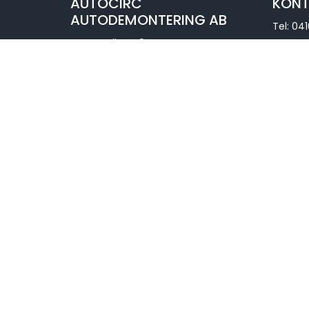
AUTOCIRC
KONT
AUTODEMONTERING AB
Tel:
041
Ommavägen 9
E-post:
275 39 Sjöbo
Vägbeskrivning:
Hitta hit
Orgnr: 556197-4923
VÅR HUSVAGNSDELSBUTIK
Ingenjörsgatan 1
275 39 SJÖBO
Vägbeskrivning:
Hitta hit