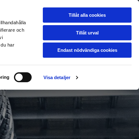
jö
Garanti & Köpvillkor
Leverans
Tillåt alla cookies
Om oss
Kontakt
illhandahålla
ifierare och
Tillåt urval
vi
 du har
Endast nödvändiga cookies
ring
Visa detaljer