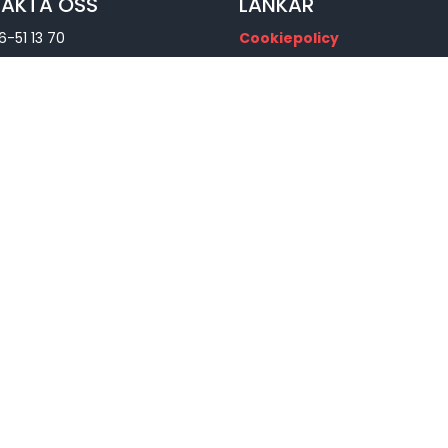
AKTA OSS
LÄNKAR
6-51 13 70
Cookiepolicy
Maila oss via vårt formulär
Personuppgiftspolicy
autocirc