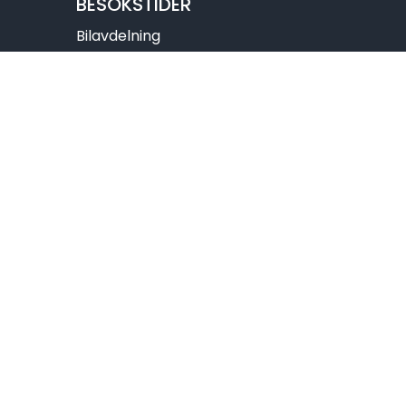
BESÖKSTIDER
Bilavdelning
Mån-Fre 07:30-16:30
Lör- Sön: Stängt
Husvagn och Husbilavdelning
Mån-Ons 12:30-16:30
Tors: 12:30-18:00
Fre: 12:30-15:30
Lör - Sön: Stängt
Telefontider
: 08:00- 14:00
Se våra öppettider