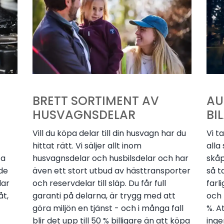
BRETT SORTIMENT AV
AU
HUSVAGNSDELAR
BI
Vill du köpa delar till din husvagn har du
Vi t
hittat rätt. Vi säljer allt inom
alla
ta
husvagnsdelar och husbilsdelar och har
skåp
de
även ett stort utbud av hästtransporter
så t
lar
och reservdelar till släp. Du får full
farl
åt,
garanti på delarna, är trygg med att
och 
göra miljön en tjänst - och i många fall
%. A
blir det upp till 50 % billigare än att köpa
inge