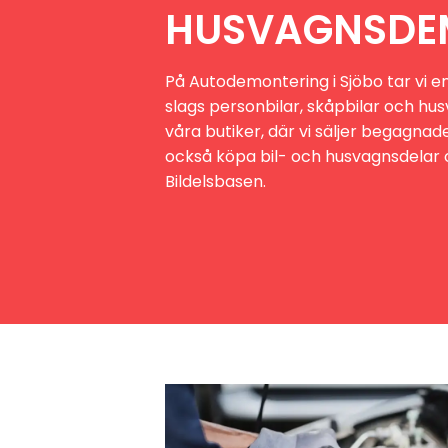
HUSVAGNSDE
På Autodemontering i Sjöbo tar vi e
slags personbilar, skåpbilar och husv
våra butiker, där vi säljer begagnade 
också köpa bil- och husvagnsdelar o
Bildelsbasen.