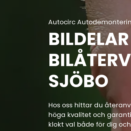
Autocirc Autodemonteri
BILDELA
BILÅTERV
SJÖBO
Hos oss hittar du återanv
höga kvalitet och garantie
klokt val både för dig och