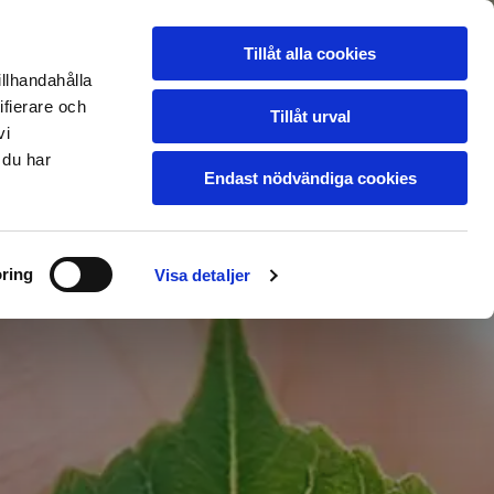
jö
Garanti & Köpvillkor
Leverans
Tillåt alla cookies
Om oss
Kontakt
illhandahålla
ifierare och
Tillåt urval
vi
 du har
Endast nödvändiga cookies
ring
Visa detaljer