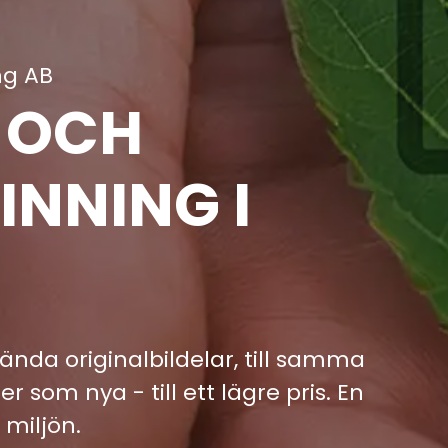
ng AB
R OCH
INNING I
ända originalbildelar, till samma
r som nya - till ett lägre pris. En
 miljön.