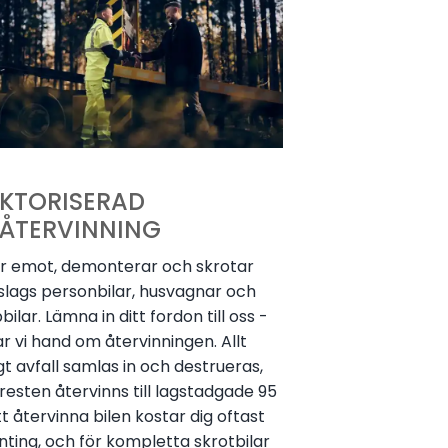
KTORISERAD
LÅTERVINNING
ar emot, demonterar och skrotar
 slags personbilar, husvagnar och
bilar. Lämna in ditt fordon till oss -
ar vi hand om återvinningen. Allt
igt avfall samlas in och destrueras,
resten återvinns till lagstadgade 95
tt återvinna bilen kostar dig oftast
nting, och för kompletta skrotbilar