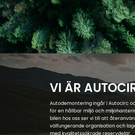
VI ÄR AUTOCI
Autodemontering ingår i Autocirc o
för en hållbar miljö och miljöhanteri
bilen hos oss ser vi till att återan
välfungerande organisation och lage
med kvalitetssäkrade reservdelar.