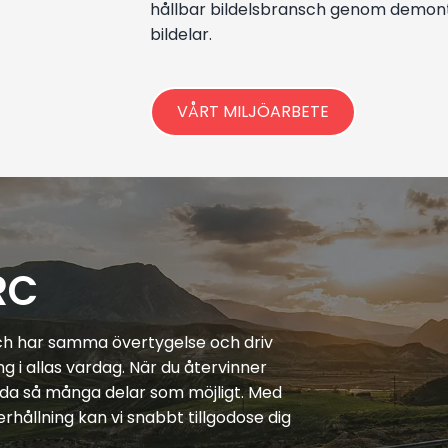
hållbar bildelsbransch genom demonte
bildelar.
VÅRT MILJÖARBETE
RC
ch har samma övertygelse och driv
ng i allas vardag. När du återvinner
vända så många delar som möjligt. Med
rhållning kan vi snabbt tillgodose dig