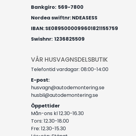
Bankgiro: 569-7800
Nordea swiftnr: NDEASESS
IBAN: SE0895000099601821155759
Swishnr: 1236825509
VÅR HUSVAGNSDELSBUTIK
Telefontid vardagar: 08:00-14:00
E-post:
husvagn@autodemontering.se
husbil@autodemontering.se
Öppettider
Mån-ons kl 12.30-16.30
Tors: 12.30-18.00
Fre: 12.30-15.30