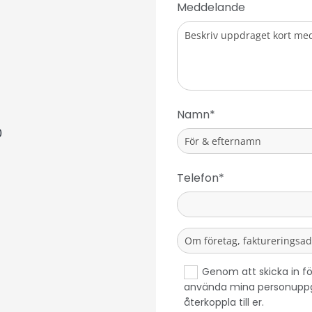
Meddelande
BUTIK:
07.30-16:30
ider
Namn*
ngt 12.00-12.30
tängt
Telefon*
Genom att skicka in fö
använda mina personuppgif
återkoppla till er.