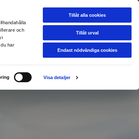
jö
Garanti & Köpvillkor
Leverans
Tillåt alla cookies
Om oss
Kontakt
illhandahålla
ifierare och
Tillåt urval
vi
 du har
Endast nödvändiga cookies
ring
Visa detaljer