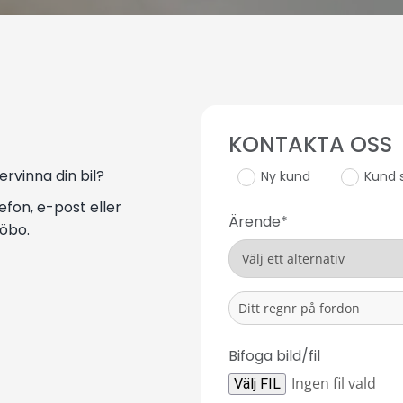
KONTAKTA OSS
ervinna din bil?
Ny kund
Kund 
lefon, e-post eller
Ärende*
jöbo.
Bifoga bild/fil
Ingen fil vald
Välj FIL