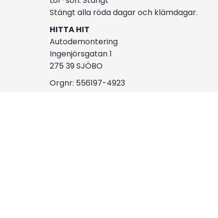
Lör-sön: Stängt
Stängt alla röda dagar och klämdagar.
HITTA HIT
Autodemontering
Ingenjörsgatan 1
275 39 SJÖBO
Orgnr: 556197-4923
Hitta hit:
Vägbeskrivning
AUTOCIRC
KONT
AUTODEMONTERING AB
Tel:
041
Ommavägen 9
E-post: