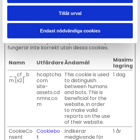
23/07/2026 av
Cookiebot
:
Tillåt urval
Nödvändig (3)
Nödvändiga cookies låter dig använda
webbplatsen genom att aktivera grundläggande
Endast nödvändiga cookies
funktioner, såsom sidnavigering och åtkomst till
säkra områden på webbplatsen. Webbplatsen
fungerar inte korrekt utan dessa cookies.
Maximal
Namn
Utfärdare
Ändamål
lagringst
__cf_b
hcaptcha.
This cookie is used
1 dag
m [x2]
com
to distinguish
site-
between humans
assets.cd
and bots. This is
nmns.co
beneficial for the
m
website, in order
to make valid
reports on the use
of their website.
CookieCo
Cookiebo
Indikerar
1 år
nsent
t
medgivande för