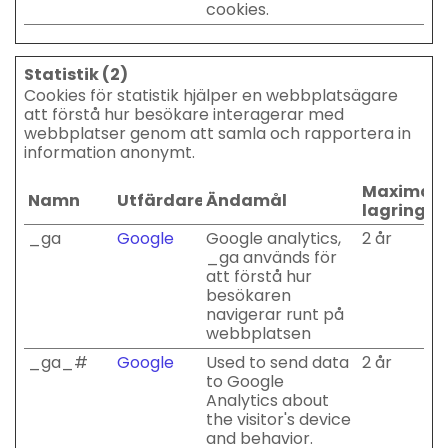
cookies.
Statistik (2)
Cookies för statistik hjälper en webbplatsägare
att förstå hur besökare interagerar med
webbplatser genom att samla och rapportera in
information anonymt.
Maximal
Namn
Utfärdare
Ändamål
lagringst
_ga
Google
Google analytics,
2 år
_ga används för
att förstå hur
besökaren
navigerar runt på
webbplatsen
_ga_#
Google
Used to send data
2 år
to Google
Analytics about
the visitor's device
and behavior.