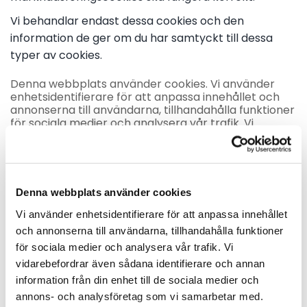
Vi behandlar endast dessa cookies och den
information de ger om du har samtyckt till dessa
typer av cookies.
Denna webbplats använder cookies. Vi använder
enhetsidentifierare för att anpassa innehållet och
annonserna till användarna, tillhandahålla funktioner
för sociala medier och analysera vår trafik. Vi
vidarebefordrar även sådana identifierare och
annan information från din enhet till de sociala
medier och annons- och analysföretag som vi
samarbetar med. Dessa kan i sin tur kombinera
informationen med annan information som du har
Denna webbplats använder cookies
tillhandahållit eller som de har samlat in när du har
använt deras tjänster.
Vi använder enhetsidentifierare för att anpassa innehållet
och annonserna till användarna, tillhandahålla funktioner
Cookies är små textfiler som kan användas av
för sociala medier och analysera vår trafik. Vi
webbplatser för att göra en användares upplevelse
mer effektiv.
vidarebefordrar även sådana identifierare och annan
information från din enhet till de sociala medier och
Lagen säger att vi får lagra cookies på din enhet om
annons- och analysföretag som vi samarbetar med.
de är absolut nödvändiga för att kunna använda den